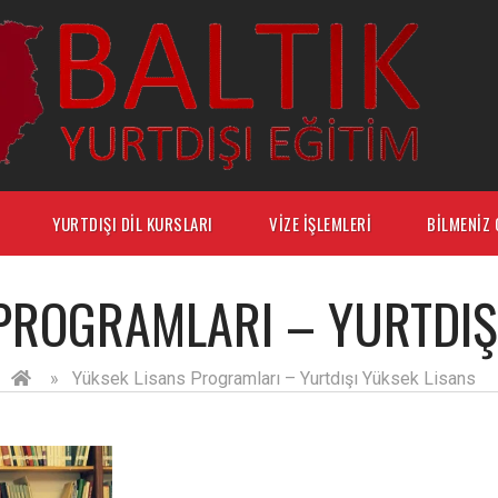
YURTDIŞI DIL KURSLARI
VIZE İŞLEMLERI
BILMENIZ 
PROGRAMLARI – YURTDIŞ
»
Yüksek Lisans Programları – Yurtdışı Yüksek Lisans