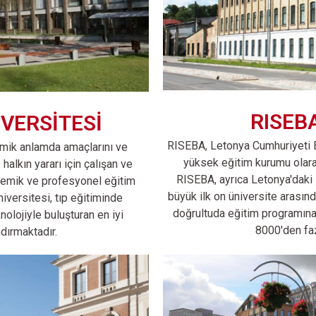
RISEB
VERSİTESİ
RISEBA, Letonya Cumhuriyeti Bi
emik anlamda amaçlarını ve
yüksek eğitim kurumu olara
alkın yararı için çalışan ve
RISEBA, ayrıca Letonya'daki i
ademik ve profesyonel eğitim
büyük ilk on üniversite arasınd
iversitesi, tıp eğitiminde
doğrultuda eğitim programına
olojiyle buluşturan en iyi
8000'den fa
dırmaktadır.