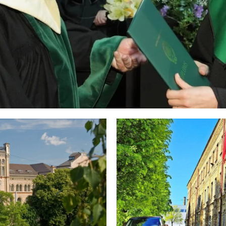
İSANS
LARI