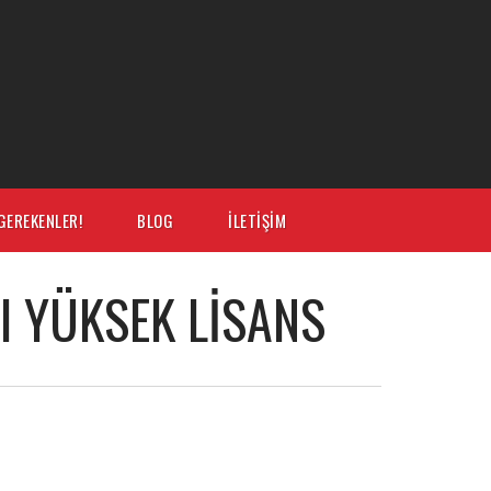
GEREKENLER!
BLOG
İLETIŞIM
I YÜKSEK LISANS