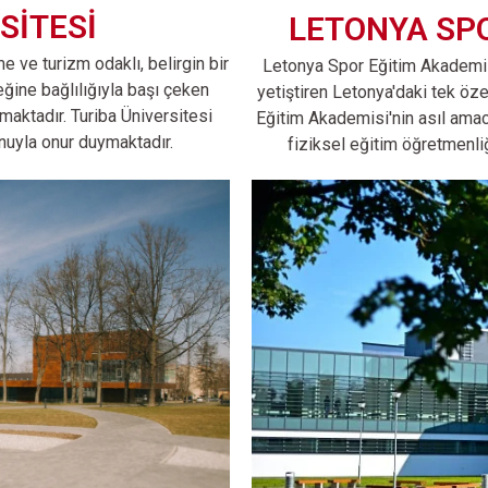
SİTESİ
LETONYA SPO
e ve turizm odaklı, belirgin bir
Letonya Spor Eğitim Akademisi
eğine bağlılığıyla başı çeken
yetiştiren Letonya'daki tek ö
maktadır. Turiba Üniversitesi
Eğitim Akademisi'nin asıl amac
uyla onur duymaktadır.
fiziksel eğitim öğretmenliğ