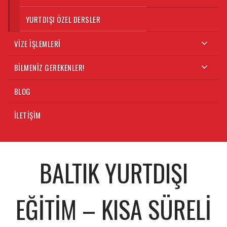
YURTDIŞI ÖZEL DERSLER
VIZE İŞLEMLERI
BILMENIZ GEREKENLER!
BLOG
İLETIŞIM
BALTIK YURTDIŞI
EĞITIM – KISA SÜRELI