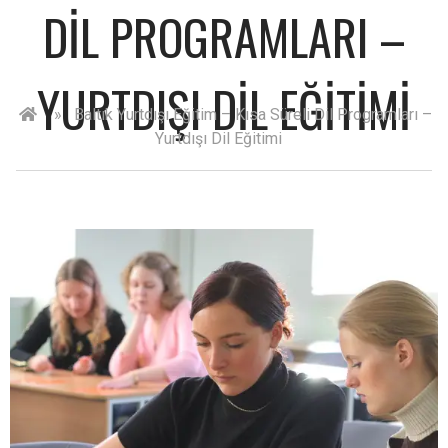
DIL PROGRAMLARI –
YURTDIŞI DIL EĞITIMI
»
Baltık Yurtdışı Eğitim – Kısa Süreli Dil Programları –
Yurtdışı Dil Eğitimi