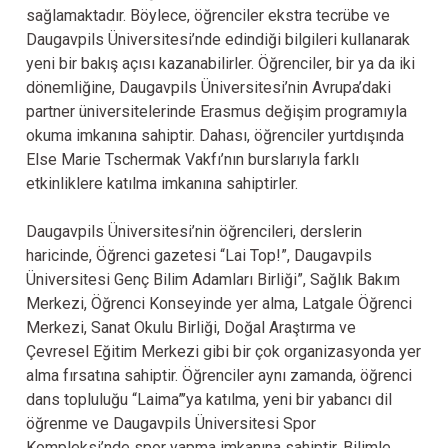
sağlamaktadır. Böylece, öğrenciler ekstra tecrübe ve
Daugavpils Üniversitesi’nde edindiği bilgileri kullanarak
yeni bir bakış açısı kazanabilirler. Öğrenciler, bir ya da iki
dönemliğine, Daugavpils Üniversitesi’nin Avrupa’daki
partner üniversitelerinde Erasmus değişim programıyla
okuma imkanına sahiptir. Dahası, öğrenciler yurtdışında
Else Marie Tschermak Vakfı’nın burslarıyla farklı
etkinliklere katılma imkanına sahiptirler.
Daugavpils Üniversitesi’nin öğrencileri, derslerin
haricinde, Öğrenci gazetesi “Lai Top!”, Daugavpils
Üniversitesi Genç Bilim Adamları Birliği”, Sağlık Bakım
Merkezi, Öğrenci Konseyinde yer alma, Latgale Öğrenci
Merkezi, Sanat Okulu Birliği, Doğal Araştırma ve
Çevresel Eğitim Merkezi gibi bir çok organizasyonda yer
alma fırsatına sahiptir. Öğrenciler aynı zamanda, öğrenci
dans topluluğu “Laima”’ya katılma, yeni bir yabancı dil
öğrenme ve Daugavpils Üniversitesi Spor
Kompleksi’nde spor yapma imkanına sahiptir. Bilimle