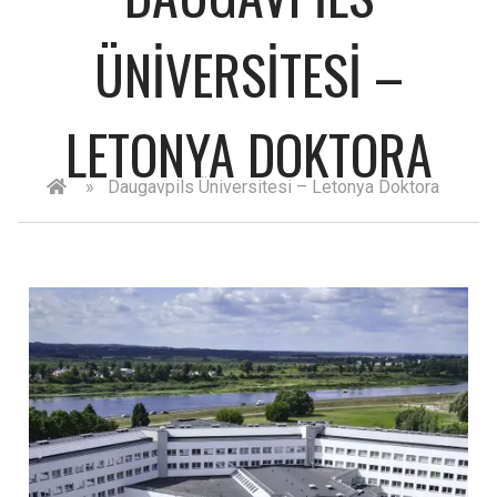
ÜNIVERSITESI –
LETONYA DOKTORA
»
Daugavpils Üniversitesi – Letonya Doktora