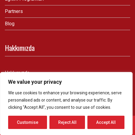
Partners
Blog
Hakkımızda
Hakkımızda
We value your privacy
İletişim
We use cookies to enhance your browsing experience, serve
personalised ads or content, and analyse our traffic. By
clicking "Accept All", you consent to our use of cookies.
Whatsapp & Telefon
Customise
Reject All
Accept All
Powered by
WordPress.
Theme: Royal by
Webulous Themes
O
p
ÜCRETSİZ BİLGİ ALIN
e