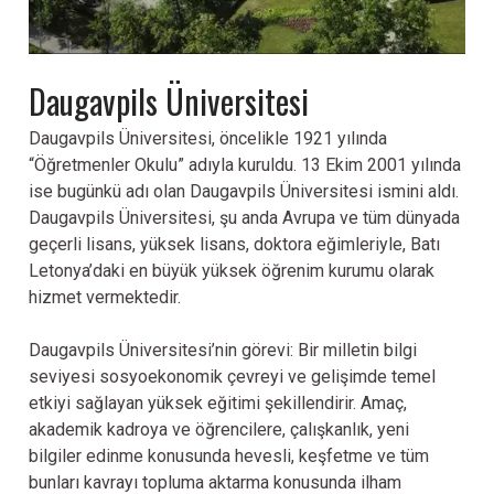
Daugavpils Üniversitesi
DAUGAVPİLS
ÜNİVERSİTESİ
Daugavpils Üniversitesi, öncelikle 1921 yılında
“Öğretmenler Okulu” adıyla kuruldu. 13 Ekim 2001 yılında
ise bugünkü adı olan Daugavpils Üniversitesi ismini aldı.
Daugavpils Üniversitesi, şu anda Avrupa ve tüm dünyada
geçerli lisans, yüksek lisans, doktora eğimleriyle, Batı
Letonya’daki en büyük yüksek öğrenim kurumu olarak
hizmet vermektedir.
Daugavpils Üniversitesi’nin görevi: Bir milletin bilgi
seviyesi sosyoekonomik çevreyi ve gelişimde temel
etkiyi sağlayan yüksek eğitimi şekillendirir. Amaç,
akademik kadroya ve öğrencilere, çalışkanlık, yeni
bilgiler edinme konusunda hevesli, keşfetme ve tüm
bunları kavrayı topluma aktarma konusunda ilham