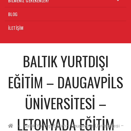
BILMENIZ GEREKENLER!
BLOG
İLETIŞIM
BALTIK YURTDIŞI
EĞITIM – DAUGAVPILS
ÜNIVERSITESI –
LETONYADA EĞITIM
»
Baltık Yurtdışı Eğitim – Daugavpils Üniversitesi –