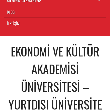
BILMENIZ GEREKENLER!
BLOG
İLETIŞIM
EKONOMI VE KÜLTÜR
AKADEMISI
ÜNIVERSITESI –
YURTDIŞI ÜNIVERSITE