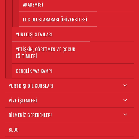
AKADEMISI
LCC ULUSLARARASI ÜNIVERSITESI
YURTDIŞI STAJLARI
YETIŞKIN, ÖĞRETMEN VE ÇOCUK
EĞITIMLERI
GENÇLIK YAZ KAMPI
YURTDIŞI DIL KURSLARI
VIZE İŞLEMLERI
BILMENIZ GEREKENLER!
BLOG