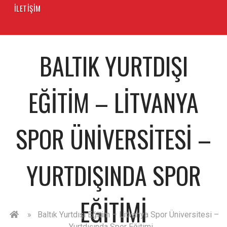
İLETIŞIM
BALTIK YURTDIŞI
EĞITIM – LITVANYA
SPOR ÜNIVERSITESI –
YURTDIŞINDA SPOR
EĞITIMI
»
Baltık Yurtdışı Eğitim – Litvanya Spor Üniversitesi –
Yurtdışında Spor Eğitimi