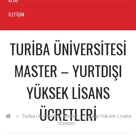
İLETIŞIM
TURIBA ÜNIVERSITESI
MASTER – YURTDIŞI
YÜKSEK LISANS
ÜCRETLERI
»
Turiba Üniversitesi Master – Yurtdışı Yüksek Lisans
Ücretleri