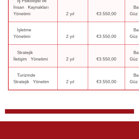
İş Psikolojisi ve
İnsan Kaynakları
Ba
Yönetimi
2 yıl
€3.550,00
Güz
İşletme
Ba
Yönetimi
2 yıl
€3.550,00
Güz
Stratejik
Ba
İletişim Yönetimi
2 yıl
€3.550,00
Güz
Turizmde
Ba
Stratejik Yönetim
2 yıl
€3.550,00
Güz