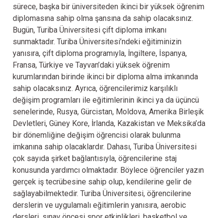
sürece, başka bir üniversiteden ikinci bir yüksek öğrenim
diplomasına sahip olma şansına da sahip olacaksınız.
Bugün, Turiba Üniversitesi çift diploma imkanı
sunmaktadır. Turiba Üniversitesi’ndeki eğitiminizin
yanısıra, çift diploma programıyla, İngiltere, İspanya,
Fransa, Türkiye ve Tayvan’daki yüksek öğrenim
kurumlarından birinde ikinci bir diploma alma imkanında
sahip olacaksınız. Ayrıca, öğrencilerimiz karşılıklı
değişim programları ile eğitimlerinin ikinci ya da üçüncü
senelerinde, Rusya, Gürcistan, Moldova, Amerika Birleşik
Devletleri, Güney Kore, İrlanda, Kazakistan ve Meksika’da
bir dönemliğine değişim öğrencisi olarak bulunma
imkanına sahip olacaklardır. Dahası, Turiba Üniversitesi
çok sayıda şirket bağlantısıyla, öğrencilerine staj
konusunda yardımcı olmaktadır. Böylece öğrenciler yazın
gerçek iş tecrübesine sahip olup, kendilerine gelir de
sağlayabilmektedir. Turiba Üniversitesi, öğrencilerine
derslerin ve uygulamalı eğitimlerin yanısıra, aerobic
dersleri, sınav öncesi spor etkinlikleri, basketbol ve