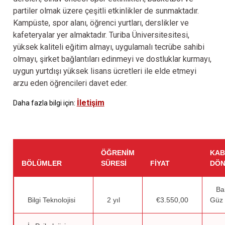
partiler olmak üzere çeşitli etkinlikler de sunmaktadır.
Kampüste, spor alanı, öğrenci yurtları, derslikler ve
kafeteryalar yer almaktadır. Turiba Üniversitesitesi,
yüksek kaliteli eğitim almayı, uygulamalı tecrübe sahibi
olmayı, şirket bağlantıları edinmeyi ve dostluklar kurmayı,
uygun yurtdışı yüksek lisans ücretleri ile elde etmeyi
arzu eden öğrencileri davet eder.
İletişim
Daha fazla bilgi için:
ÖĞRENIM
KAB
BÖLÜMLER
SÜRESI
FIYAT
DÖN
Ba
Bilgi Teknolojisi
2 yıl
€3.550,00
Güz