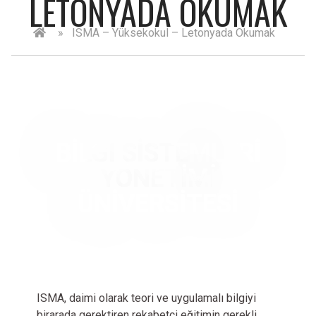
LETONYADA OKUMAK
»
ISMA – Yüksekokul – Letonyada Okumak
BİLGİ SİSTEMLERİ
YÖNETİMİ
ÜNİVERSİTESİ
ISMA, daimi olarak teori ve uygulamalı bilgiyi
birarada gerektiren rekabetçi eğitimin gerekli