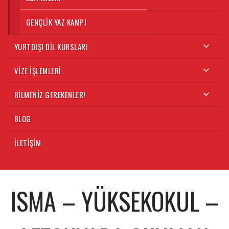
GENÇLIK YAZ KAMPI
YURTDIŞI DIL KURSLARI
VIZE İŞLEMLERI
BILMENIZ GEREKENLER!
BLOG
İLETIŞIM
ISMA – YÜKSEKOKUL –